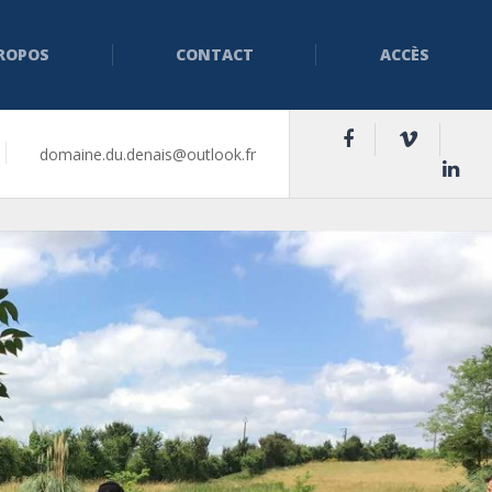
PROPOS
CONTACT
ACCÈS
domaine.du.denais@outlook.fr