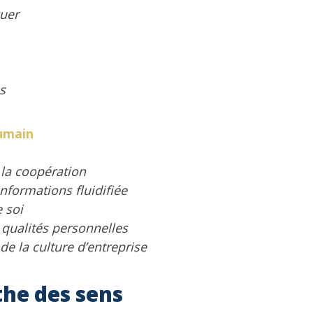
guer
s
humain
 la coopération
nformations fluidifiée
 soi
 qualités personnelles
e la culture d’entreprise
the des sens