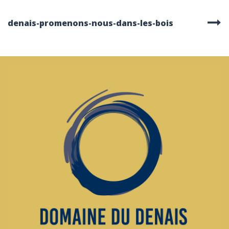
denais-promenons-nous-dans-les-bois